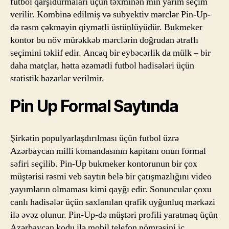
futbol qarşıdurmaları üçün təxminən min yarım seçim
verilir. Kombinə edilmiş və subyektiv mərclər Pin-Up-
də rəsm çəkməyin qiymətli üstünlüyüdür. Bukmeker
kontor bu növ mürəkkəb mərclərin doğrudan ətraflı
seçimini təklif edir. Ancaq bir eybəcərlik da mülk – bir
daha matçlar, hətta əzəmətli futbol hadisələri üçün
statistik bazarlar verilmir.
Pin Up Formal Saytında
Şirkətin populyarlaşdırılması üçün futbol üzrə
Azərbaycan milli komandasının kapitanı onun formal
səfiri seçilib. Pin-Up bukmeker kontorunun bir çox
müştərisi rəsmi veb saytın belə bir çatışmazlığını video
yayımların olmaması kimi qayğı edir. Sonuncular çoxu
canlı hadisələr üçün saxlanılan qrafik uyğunluq mərkəzi
ilə əvəz olunur. Pin-Up-də müştəri profili yaratmaq üçün
Azərbaycan kodu ilə mobil telefon nömrəsini iç