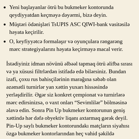
Yeni başlayanlar ötrü bu bukmeker kontorunda
qeydiyyatdan keçməyə dəyərmi, bizə deyin.
Müştəri ödənişləri TsUPIS ASC QIWI-bank vasitəsilə
həyata keçirilir.
O, keyfiyyətcə formalaşır və oyunçulara rəngarəng
mərc strategiyalarını həyata keçirməyə macal verir.
İstədiyiniz idman növünü əlbəəl tapmaq ötrü əlifba sırası
və ya xüsusi filtrlərdən istifadə edə bilərsiniz. Bundan
izafi, çoxu rus bahisçilərinin marağına səbəb olan
əzəmətli turnirlər yan xəttin yuxarı hissəsində
yerləşdirilir. Əgər siz konkret çempionat və turnirlərə
mərc edirsinizsə, o vaxt onları “Sevimlilər” bölməsinə
əlavə edin. Sonra Pin Up bukmeker kontorunun geniş
xəttində hər dəfə obyektiv liqanı axtarmaq gərək deyil.
Pin-Up saylı bukmeker kontorundakı matçların siyahısı
özgə bukmeker kontorlarından heç vahid şəkildə