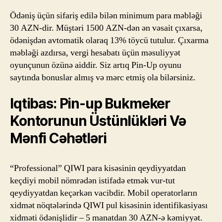
Ödəniş üçün sifariş edilə bilən minimum para məbləği
30 AZN-dir. Müştəri 1500 AZN-dən ən vəsait çıxarsa,
ödənişdən avtomatik olaraq 13% töycü tutulur. Çıxarma
məbləği azdırsa, vergi hesabatı üçün məsuliyyət
oyunçunun özünə aiddir. Siz artıq Pin-Up oyunu
saytında bonuslar almış və mərc etmiş ola bilərsiniz.
Iqtibas: Pin-up Bukmeker
Kontorunun Üstünlükləri Və
Mənfi Cəhətləri
“Professional” QIWI para kisəsinin qeydiyyatdan
keçdiyi mobil nömrədən istifadə etmək vur-tut
qeydiyyatdan keçərkən vacibdir. Mobil operatorların
xidmət nöqtələrində QIWI pul kisəsinin identifikasiyası
xidməti ödənişlidir – 5 manatdan 30 AZN-ə kəmiyyət.