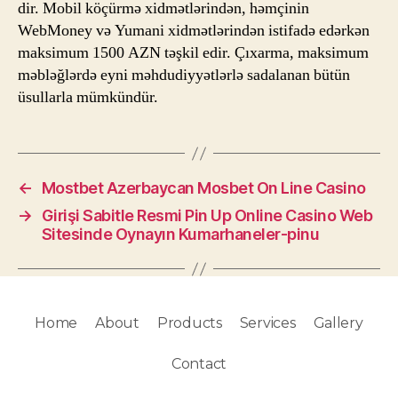
dir. Mobil köçürmə xidmətlərindən, həmçinin
WebMoney və Yumani xidmətlərindən istifadə edərkən
maksimum 1500 AZN təşkil edir. Çıxarma, maksimum
məbləğlərdə eyni məhdudiyyətlərlə sadalanan bütün
üsullarla mümkündür.
←
Mostbet Azerbaycan Mosbet On Line Casino
→
Girişi Sabitle Resmi Pin Up Online Casino Web
Sitesinde Oynayın Kumarhaneler-pinu
Home
About
Products
Services
Gallery
Contact