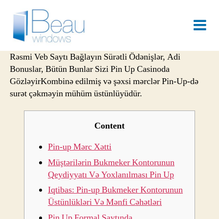
Rəsmi Veb Saytı Bağlayın️ Sürətli Ödənişlər, Adi
Bonuslar, Bütün Bunlar Sizi Pin Up Casinoda
Gözləyir
Kombinə edilmiş və şəxsi mərclər Pin-Up-də
surət çəkməyin mühüm üstünlüyüdür.
Content
Pin-up Mərc Xətti
Müştərilərin Bukmeker Kontorunun
Qeydiyyatı Və Yoxlanılması Pin Up
Iqtibas: Pin-up Bukmeker Kontorunun
Üstünlükləri Və Mənfi Cəhətləri
Pin Up Formal Saytında