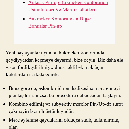
Xülasə: Pin-up Bukmeker Kontorunun
Üstünlükləri Və Mənfi Cəhətləri
Bukmeker Kontorundan Digər
Bonuslar Pin-up
Yeni başlayanlar üçün bu bukmeker kontorunda
qeydiyyatdan keçməyə dəyərmi, bizə deyin. Biz daha əla
və ən fərdiləşdirilmiş xidmət təklif eləmək üçün
kukilərdən istifadə edirik.
Buna görə də, aşkar bir idman hadisəsinə mərc etməyi
planlaşdırırsınızsa, bu proseduru qabaqcadan başlayın.
Kombinə edilmiş və subyektiv mərclər Pin-Up-də surət
çəkməyin lazımlı üstünlüyüdür.
Mərc əylənmə qaydalarını olduqca sadiq adlandırmaq
olar.