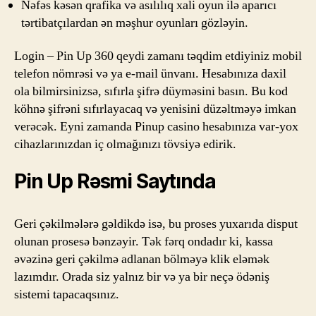
Nəfəs kəsən qrafika və asılılıq xali oyun ilə aparıcı
tərtibatçılardan ən məşhur oyunları gözləyin.
Login – Pin Up 360 qeydi zamanı təqdim etdiyiniz mobil
telefon nömrəsi və ya e-mail ünvanı. Hesabınıza daxil
ola bilmirsinizsə, sıfırla şifrə düyməsini basın. Bu kod
köhnə şifrəni sıfırlayacaq və yenisini düzəltməyə imkan
verəcək. Eyni zamanda Pinup casino hesabınıza var-yox
cihazlarınızdan iç olmağınızı tövsiyə edirik.
Pin Up Rəsmi Saytında
Geri çəkilmələrə gəldikdə isə, bu proses yuxarıda disput
olunan prosesə bənzəyir. Tək fərq ondadır ki, kassa
əvəzinə geri çəkilmə adlanan bölməyə klik eləmək
lazımdır. Orada siz yalnız bir və ya bir neçə ödəniş
sistemi tapacaqsınız.