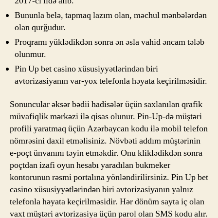
2017-ci ildə alıb.
Bununla belə, tapmaq lazım olan, məchul mənbələrdən
olan qurğudur.
Proqramı yüklədikdən sonra ən əsla vahid əncam tələb
olunmur.
Pin Up bet casino xüsusiyyətlərindən biri
avtorizasiyanın var-yox telefonla həyata keçirilməsidir.
Sonuncular əksər bədii hadisələr üçün saxlanılan qrafik
müvafiqlik mərkəzi ilə qisas olunur. Pin-Up-də müştəri
profili yaratmaq üçün Azərbaycan kodu ilə mobil telefon
nömrəsini daxil etməlisiniz. Növbəti addım müştərinin
e-poçt ünvanını təyin etməkdir. Onu kliklədikdən sonra
poçtdan izafi oyun hesabı yaradılan bukmeker
kontorunun rəsmi portalına yönləndirilirsiniz. Pin Up bet
casino xüsusiyyətlərindən biri avtorizasiyanın yalnız
telefonla həyata keçirilməsidir. Hər dönüm sayta iç olan
vaxt müştəri avtorizasiya üçün parol olan SMS kodu alır.