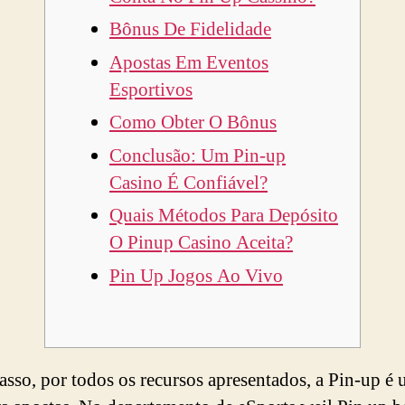
Bônus De Fidelidade
Apostas Em Eventos
Esportivos
Como Obter O Bônus
Conclusão: Um Pin-up
Casino É Confiável?
Quais Métodos Para Depósito
O Pinup Casino Aceita?
Pin Up Jogos Ao Vivo
asso, por todos os recursos apresentados, a Pin-up é