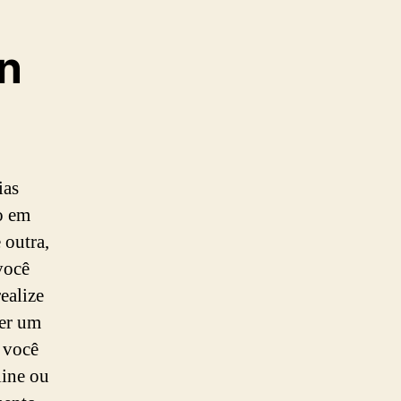
in
ias
vo em
 outra,
você
realize
ser um
 você
line ou