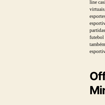
line ca
virtuai
esporte
esporti
partidas
futebol 
também,
esportiv
Of
Mi