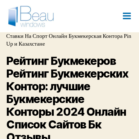
Ставки На Спорт Онлайн Букмекерская Контора Pin
Up и Казахстане
Рейтинг Букмекеров
Рейтинг Букмекерских
Контор: лучшие
Букмекерские
Конторы 2024 Онлайн
Список Сайтов Бк
Отзывы