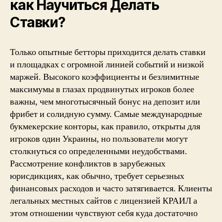
как Научиться Делать
Ставки?
Только опытные бетторы приходится делать ставки
и площадках с огромной линией событий и низкой
маржей. Высокого коэффициенты и безлимитные
максимумы в глазах продвинутых игроков более
важны, чем многотысячный бонус на депозит или
фрибет и солидную сумму. Самые международные
букмекерские конторы, как правило, открыты для
игроков один Украины, но пользователи могут
столкнуться со определенными неудобствами.
Рассмотрение конфликтов в зарубежных
юрисдикциях, как обычно, требует серьезных
финансовых расходов и часто затягивается. Клиенты
легальных местных сайтов с лицензией КРАИЛ а
этом отношении чувствуют себя куда достаточно