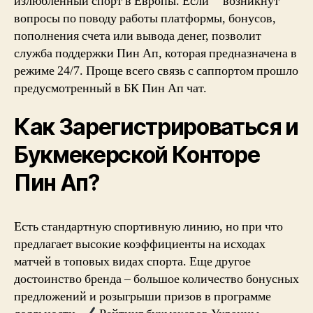
излюбленный спорт в Европы. Если” “возникнут
вопросы по поводу работы платформы, бонусов,
пополнения счета или вывода денег, позволит
служба поддержки Пин Ап, которая предназначена в
режиме 24/7. Проще всего связь с саппортом прошло
предусмотренный в БК Пин Ап чат.
Как Зарегистрироваться и
Букмекерской Конторе
Пин Ап?
Есть стандартную спортивную линию, но при что
предлагает высокие коэффициенты на исходах
матчей в топовых видах спорта. Еще другое
достоинство бренда – большое количество бонусных
предложений и розыгрыши призов в программе