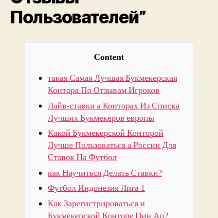
Пользователей”
Content
такая Самая Лучшая Букмекерская
Контора По Отзывам Игроков
Лайв-ставки а Конторах Из Списка
Лучших Букмекеров европы
Какой Букмекерской Конторой
Лучше Пользоваться а России Для
Ставок На Футбол
как Научиться Делать Ставки?
Футбол Индонезия Лига 1
Как Зарегистрироваться и
Букмекерской Конторе Пин Ап?