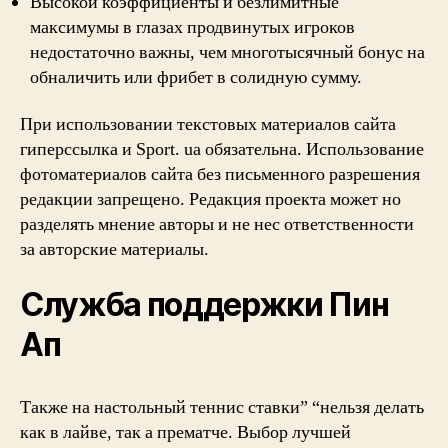
Высокой коэффициенты и безлимитные
максимумы в глазах продвинутых игроков
недостаточно важны, чем многотысячный бонус на
обналичить или фрибет в солидную сумму.
При использовании текстовых материалов сайта
гиперссылка и Sport. ua обязательна. Использование
фотоматериалов сайта без письменного разрешения
редакции запрещено. Редакция проекта может но
разделять мнение авторы и не нес ответственности
за авторские материалы.
Служба поддержки Пин
Ап
Также на настольный теннис ставки” “нельзя делать
как в лайве, так а прематче. Выбор лучшей