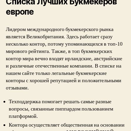
Списка Лучших Букмекеров
европе
Лидером международного букмекерского рынка
является Великобритания. Здесь работает сразу
несколько контор, потому упоминающихся в топ-10
мирового рейтинга. Также, в топ букмекерских
контор мира вечно входят ирландские, австрийские
и различные отечественные компании. В списке на
нашем сайте только легальные букмекерские
конторы с хорошей репутацией и положительными
отзывами.
Техподдержка помогает решать самые разные
вопросы, связанные пиппардом пользованием
платформой.
Контора осуществляет общественная на основании