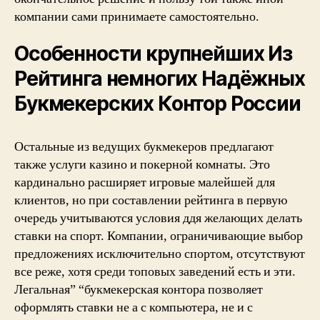
компании сами принимаете самостоятельно.
Особенности крупнейших Из
Рейтинга немногих Надёжных
Букмекерских Контор России
Остальные из ведущих букмекеров предлагают
также услуги казино и покерной комнаты. Это
кардинально расширяет игровые малейшей для
клиентов, но при составлении рейтинга в первую
очередь учитываются условия ддя желающих делать
ставки на спорт. Компании, ограничивающие выбор
предложениях исключительно спортом, отсутствуют
все реже, хотя среди топовых заведений есть и эти.
Легальная” “букмекерская контора позволяет
оформлять ставки не а с компьютера, не и с