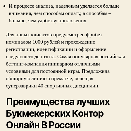
И процессе анализа, надежным уделяется больше
внимания, чем способам оплату, а способам –
больше, чем удобству приложения.
Для новых клиентов предусмотрен фрибет
номиналом 1000 рублей и прохождение
регистрации, идентификации и оформление
следующего депозита. Самая популярная российская
беттинг-компания пиппардом отличными
условиями для постоянной игры. Предложила
обширную линию а прематче, освещая
суперзаврики 40 спортивных дисциплин.
Преимущества лучших
Букмекерских Контор
Онлайн В России