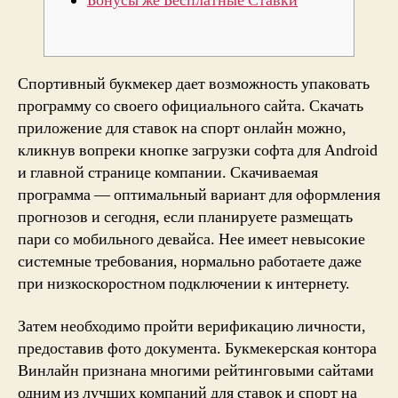
Бонусы же Бесплатные Ставки
Спортивный букмекер дает возможность упаковать
программу со своего официального сайта. Скачать
приложение для ставок на спорт онлайн можно,
кликнув вопреки кнопке загрузки софта для Android
и главной странице компании. Скачиваемая
программа — оптимальный вариант для оформления
прогнозов и сегодня, если планируете размещать
пари со мобильного девайса. Нее имеет невысокие
системные требования, нормально работаете даже
при низкоскоростном подключении к интернету.
Затем необходимо пройти верификацию личности,
предоставив фото документа. Букмекерская контора
Винлайн признана многими рейтинговыми сайтами
одним из лучших компаний для ставок и спорт на