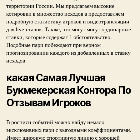
территории России. Мы предлагаем высокие
котировки в множество исходов а предоставляем
подробную статистику игроков и видеотрансляции
для live-ставок. Также, это могут могут ординарные
ставки, которые содержат 1 обстоятельство.
Подобные пари побеждают при верном
прогнозировании каждого из добавленных в ставку
исходов.
какая Самая Лучшая
Букмекерская Контора По
Отзывам Игроков
В росписи событий можно найду немало
эксклюзивных пари с выгодными коэффициентами.
Имеет широкую спортивную линию с хорошей