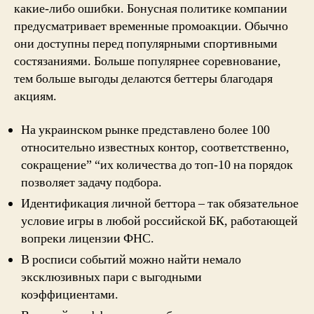
какие-либо ошибки. Бонусная политике компании
предусматривает временные промоакции. Обычно
они доступны перед популярными спортивными
состязаниями. Больше популярнее соревнование,
тем больше выгоды делаются беттеры благодаря
акциям.
На украинском рынке представлено более 100
относительно известных контор, соответственно,
сокращение” “их количества до топ-10 на порядок
позволяет задачу подбора.
Идентификация личной беттора – так обязательное
условие игры в любой российской БК, работающей
вопреки лицензии ФНС.
В росписи событий можно найти немало
эксклюзивных пари с выгодными
коэффициентами.