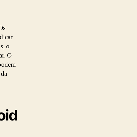
 Os
dicar
s, o
ar. O
 podem
 da
oid