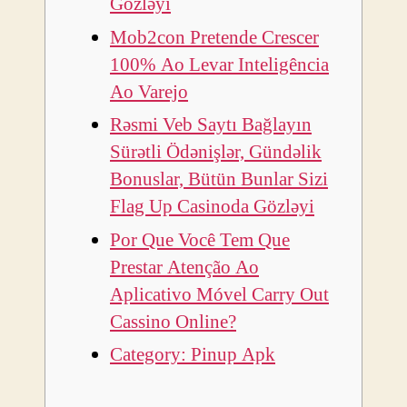
Gözləyi
Mob2con Pretende Crescer
100% Ao Levar Inteligência
Ao Varejo
Rəsmi Veb Saytı Bağlayın️
Sürətli Ödənişlər, Gündəlik
Bonuslar, Bütün Bunlar Sizi
Flag Up Casinoda Gözləyi
Por Que Você Tem Que
Prestar Atenção Ao
Aplicativo Móvel Carry Out
Cassino Online?
Category: Pinup Apk