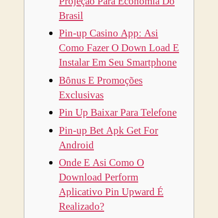
Projeção Para Economia Do
Brasil
Pin-up Casino App: Asi
Como Fazer O Down Load E
Instalar Em Seu Smartphone
Bônus E Promoções
Exclusivas
Pin Up Baixar Para Telefone
Pin-up Bet Apk Get For
Android
Onde E Asi Como O
Download Perform
Aplicativo Pin Upward É
Realizado?