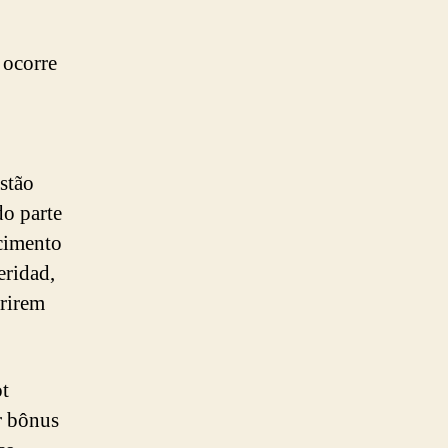
 ocorre
stão
o parte
ecimento
eridad,
brirem
ot
r bônus