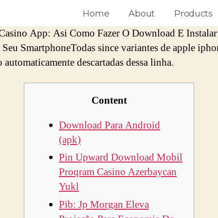
Home
About
Products
Casino App: Asi Como Fazer O Download E Instala
 Seu Smartphone
Todas since variantes de apple ipho
o automaticamente descartadas dessa linha.
Content
Download Para Android
(apk)
Pin Upward Download Mobil
Proqram Casino Azerbaycan
Yukl
Pib: Jp Morgan Eleva