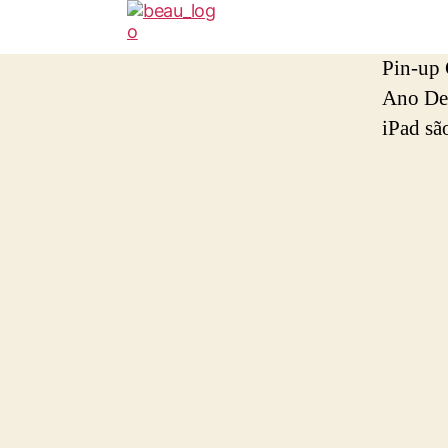
Pin-up 
Ano De
iPad sã