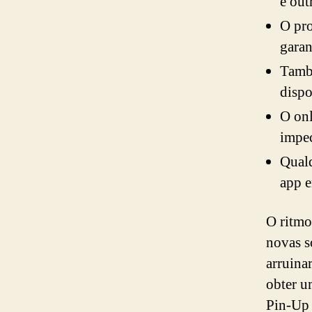
e out
O pro
garan
També
dispo
O onl
impec
Qualq
app e
O ritmo
novas s
arruina
obter u
Pin-Up 