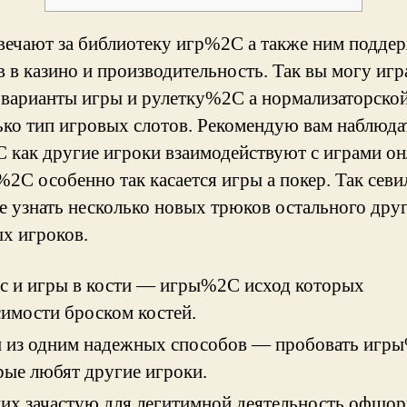
вечают за библиотеку игр%2C а также ним подде
 в казино и производительность. Так вы могу игр
 варианты игры и рулетку%2C а нормализаторской
ько тип игровых слотов. Рекомендую вам наблюда
 как другие игроки взаимодействуют с играми он
%2C особенно так касается игры а покер. Так севи
е узнать несколько новых трюков остального дру
х игроков.
с и игры в кости — игры%2C исход которых
симости броском костей.
 из одним надежных способов — пробовать игр
рые любят другие игроки.
ких зачастую для легитимной деятельность офшо