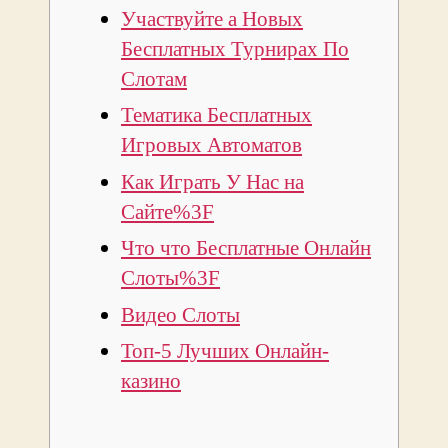
Участвуйте а Новых
Бесплатных Турнирах По
Слотам
Тематика Бесплатных
Игровых Автоматов
Как Играть У Нас на
Сайте%3F
Что что Бесплатные Онлайн
Слоты%3F
Видео Слоты
Топ-5 Лучших Онлайн-
казино