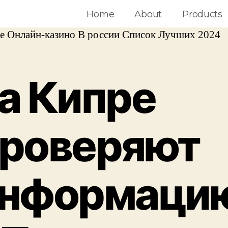
Home
About
Products
е Онлайн-казино В россии Список Лучших 2024
а Кипре
роверяют
нформаци