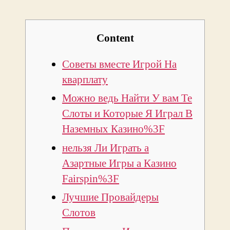
Content
Советы вместе Игрой На
кварплату
Можно ведь Найти У вам Те
Слоты и Которые Я Играл В
Наземных Казино%3F
нельзя Ли Играть а
Азартные Игры а Казино
Fairspin%3F
Лучшие Провайдеры
Слотов