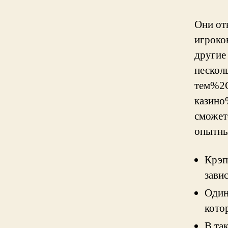
Они от
игроков
другие
нескол
тем%2C
казино
сможет
опытны
Крэп
зави
Один
кото
В та