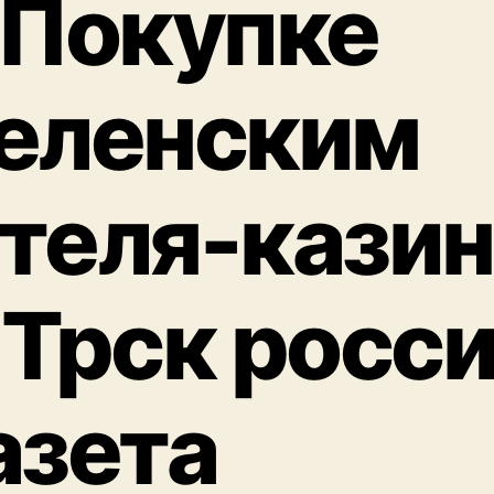
 Покупке
еленским
теля-кази
 Трск росс
азета