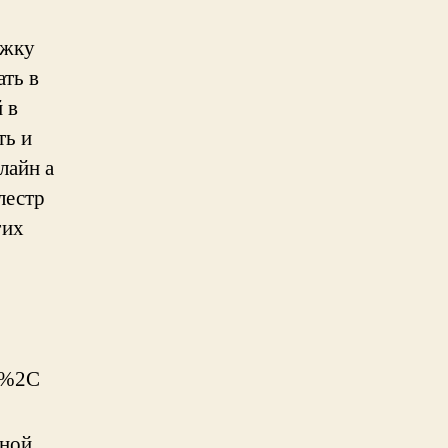
ржку
ать в
 в
ть и
лайн а
лестр
гих
ы%2C
рной