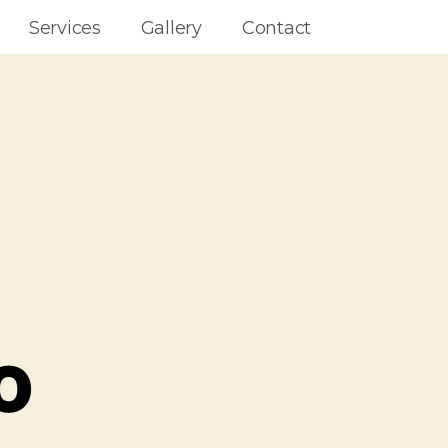
Services
Gallery
Contact
ю