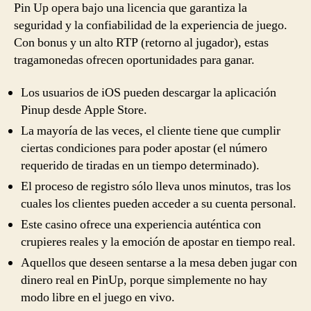
Pin Up opera bajo una licencia que garantiza la
seguridad y la confiabilidad de la experiencia de juego.
Con bonus y un alto RTP (retorno al jugador), estas
tragamonedas ofrecen oportunidades para ganar.
Los usuarios de iOS pueden descargar la aplicación
Pinup desde Apple Store.
La mayoría de las veces, el cliente tiene que cumplir
ciertas condiciones para poder apostar (el número
requerido de tiradas en un tiempo determinado).
El proceso de registro sólo lleva unos minutos, tras los
cuales los clientes pueden acceder a su cuenta personal.
Este casino ofrece una experiencia auténtica con
crupieres reales y la emoción de apostar en tiempo real.
Aquellos que deseen sentarse a la mesa deben jugar con
dinero real en PinUp, porque simplemente no hay
modo libre en el juego en vivo.