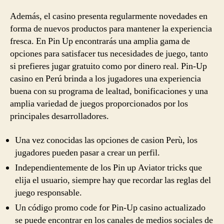
Además, el casino presenta regularmente novedades en
forma de nuevos productos para mantener la experiencia
fresca. En Pin Up encontrarás una amplia gama de
opciones para satisfacer tus necesidades de juego, tanto
si prefieres jugar gratuito como por dinero real. Pin-Up
casino en Perú brinda a los jugadores una experiencia
buena con su programa de lealtad, bonificaciones y una
amplia variedad de juegos proporcionados por los
principales desarrolladores.
Una vez conocidas las opciones de casion Perù, los
jugadores pueden pasar a crear un perfil.
Independientemente de los Pin up Aviator tricks que
elija el usuario, siempre hay que recordar las reglas del
juego responsable.
Un código promo code for Pin-Up casino actualizado
se puede encontrar en los canales de medios sociales de