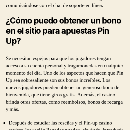
comunicándose con el chat de soporte en línea.
¿Cómo puedo obtener un bono
en el sitio para apuestas Pin
Up?
Se necesitan espejos para que los jugadores tengan
acceso a su cuenta personal y tragamonedas en cualquier
momento del día. Uno de los aspectos que hacen que Pin
Up sea sobresaliente son sus bonos increíbles. Los
nuevos jugadores pueden obtener un generoso bono de
bienvenida, que tiene giros gratis. Además, el casino
brinda otras ofertas, como reembolsos, bonos de recarga
y más.
Después de estudiar las reseñas y el Pin-up casino