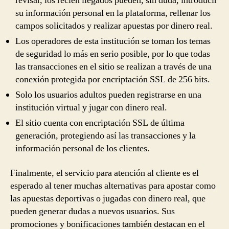
revisar, los recién llegados pueden, sin duda, introducir
su información personal en la plataforma, rellenar los
campos solicitados y realizar apuestas por dinero real.
Los operadores de esta institución se toman los temas
de seguridad lo más en serio posible, por lo que todas
las transacciones en el sitio se realizan a través de una
conexión protegida por encriptación SSL de 256 bits.
Solo los usuarios adultos pueden registrarse en una
institución virtual y jugar con dinero real.
El sitio cuenta con encriptación SSL de última
generación, protegiendo así las transacciones y la
información personal de los clientes.
Finalmente, el servicio para atención al cliente es el
esperado al tener muchas alternativas para apostar como
las apuestas deportivas o jugadas con dinero real, que
pueden generar dudas a nuevos usuarios. Sus
promociones y bonificaciones también destacan en el