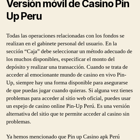
Versión móvil de Casino Pin
Up Peru
Todas las operaciones relacionadas con los fondos se
realizan en el gabinete personal del usuario. En la
sección “Caja” debe seleccionar un método adecuado de
los muchos disponibles, especificar el monto del
depósito y realizar una transacción. Cuando se trata de
acceder al emocionante mundo de casino en vivo Pin-
Up, siempre hay una forma disponible para asegurarse
de que puedas jugar cuando quieras. Si alguna vez tienes
problemas para acceder al sitio web oficial, puedes usar
un espejo de casino online Pin-Up Perú. Es una versión
alternativa del sitio que te permite acceder al casino sin
problemas.
Ya hemos mencionado que Pin up Casino apk Perú