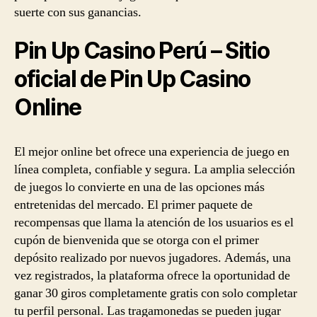
suerte con sus ganancias.
Pin Up Casino Perú – Sitio
oficial de Pin Up Casino
Online
El mejor online bet ofrece una experiencia de juego en
línea completa, confiable y segura. La amplia selección
de juegos lo convierte en una de las opciones más
entretenidas del mercado. El primer paquete de
recompensas que llama la atención de los usuarios es el
cupón de bienvenida que se otorga con el primer
depósito realizado por nuevos jugadores. Además, una
vez registrados, la plataforma ofrece la oportunidad de
ganar 30 giros completamente gratis con solo completar
tu perfil personal. Las tragamonedas se pueden jugar