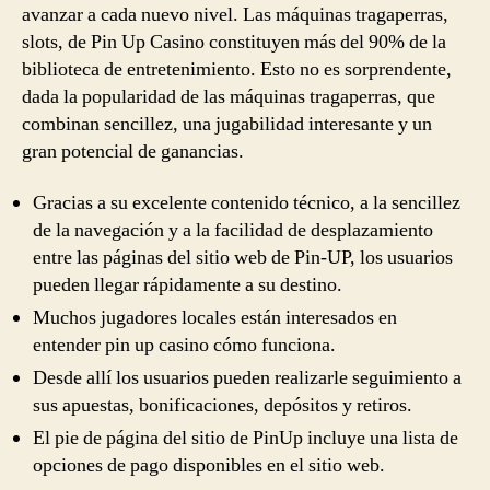
avanzar a cada nuevo nivel. Las máquinas tragaperras,
slots, de Pin Up Casino constituyen más del 90% de la
biblioteca de entretenimiento. Esto no es sorprendente,
dada la popularidad de las máquinas tragaperras, que
combinan sencillez, una jugabilidad interesante y un
gran potencial de ganancias.
Gracias a su excelente contenido técnico, a la sencillez
de la navegación y a la facilidad de desplazamiento
entre las páginas del sitio web de Pin-UP, los usuarios
pueden llegar rápidamente a su destino.
Muchos jugadores locales están interesados en
entender pin up casino cómo funciona.
Desde allí los usuarios pueden realizarle seguimiento a
sus apuestas, bonificaciones, depósitos y retiros.
El pie de página del sitio de PinUp incluye una lista de
opciones de pago disponibles en el sitio web.