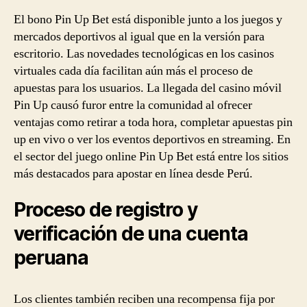
El bono Pin Up Bet está disponible junto a los juegos y
mercados deportivos al igual que en la versión para
escritorio. Las novedades tecnológicas en los casinos
virtuales cada día facilitan aún más el proceso de
apuestas para los usuarios. La llegada del casino móvil
Pin Up causó furor entre la comunidad al ofrecer
ventajas como retirar a toda hora, completar apuestas pin
up en vivo o ver los eventos deportivos en streaming. En
el sector del juego online Pin Up Bet está entre los sitios
más destacados para apostar en línea desde Perú.
Proceso de registro y
verificación de una cuenta
peruana
Los clientes también reciben una recompensa fija por