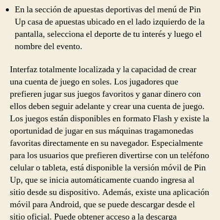
En la sección de apuestas deportivas del menú de Pin
Up casa de apuestas ubicado en el lado izquierdo de la
pantalla, selecciona el deporte de tu interés y luego el
nombre del evento.
Interfaz totalmente localizada y la capacidad de crear
una cuenta de juego en soles. Los jugadores que
prefieren jugar sus juegos favoritos y ganar dinero con
ellos deben seguir adelante y crear una cuenta de juego.
Los juegos están disponibles en formato Flash y existe la
oportunidad de jugar en sus máquinas tragamonedas
favoritas directamente en su navegador. Especialmente
para los usuarios que prefieren divertirse con un teléfono
celular o tableta, está disponible la versión móvil de Pin
Up, que se inicia automáticamente cuando ingresa al
sitio desde su dispositivo. Además, existe una aplicación
móvil para Android, que se puede descargar desde el
sitio oficial. Puede obtener acceso a la descarga