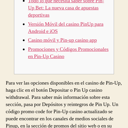
Todo lo que necesita saber sobre Pin-
Up Bet: La nueva casa de apuestas
deportivas
Versión Móvil del casino PinUp para
Android e iOS
Casino móvil y Pin-up casino app
Promociones y Códigos Promocionales
en Pin-Up Casino
Para ver las opciones disponibles en el casino de Pin-Up,
haga clic en el botón Depositar o Pin Up casino
withdrawal. Para saber más información sobre esta
sección, pasa por Depósitos y reintegros de Pin Up. Un
código promo code for Pin-Up casino actualizado se
puede encontrar en los canales de medios sociales de
Pinup, en la sección de promos del sitio web o en su