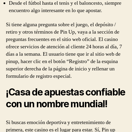
Desde el fútbol hasta el tenis y el baloncesto, siempre
encuentro algo interesante en lo que apostar.
Si tiene alguna pregunta sobre el juego, el depósito /
retiro y otros términos de Pin Up, vaya a la sección de
preguntas frecuentes en el sitio web oficial. El casino
ofrece servicios de atención al cliente 24 horas al día, 7
días a la semana. El usuario tiene que ir al sitio web de
pinup, hacer clic en el botón “Registro” de la esquina
superior derecha de la página de inicio y rellenar un
formulario de registro especial.
¡Casa de apuestas confiable
con un nombre mundial!
Si buscas emoción deportiva y entretenimiento de
primera, este casino es el lugar para estar. Sí, Pin up