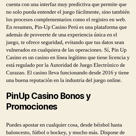
cuenta con una interfaz muy predictiva que permite que
no solo pueda entender el juego fácilmente, sino también
los procesos complementarios como el registro en web.
En resumen, Pin-Up Casino Perú es una plataforma que
además de proveerte de una experiencia única en el
juego, te ofrece seguridad, evitando que tus datos sean
vulnerados en cualquiera de las operaciones. Sí, Pin Up
Casino es un casino en línea legítimo que tiene licencia y
está regulado por la Autoridad de Juego Electrónico de
Curazao. El casino lleva funcionando desde 2016 y tiene
una buena reputación en la industria del juego online.
PinUp Casino Bonos y
Promociones
Puedes apostar en cualquier cosa, desde béisbol hasta
baloncesto, fútbol o hockey, y mucho más. Dispone de