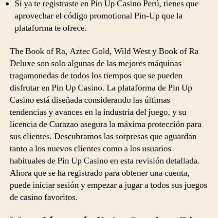
Si ya te registraste en Pin Up Casino Perú, tienes que
aprovechar el código promotional Pin-Up que la
plataforma te ofrece.
The Book of Ra, Aztec Gold, Wild West y Book of Ra
Deluxe son solo algunas de las mejores máquinas
tragamonedas de todos los tiempos que se pueden
disfrutar en Pin Up Casino. La plataforma de Pin Up
Casino está diseñada considerando las últimas
tendencias y avances en la industria del juego, y su
licencia de Curazao asegura la máxima protección para
sus clientes. Descubramos las sorpresas que aguardan
tanto a los nuevos clientes como a los usuarios
habituales de Pin Up Casino en esta revisión detallada.
Ahora que se ha registrado para obtener una cuenta,
puede iniciar sesión y empezar a jugar a todos sus juegos
de casino favoritos.