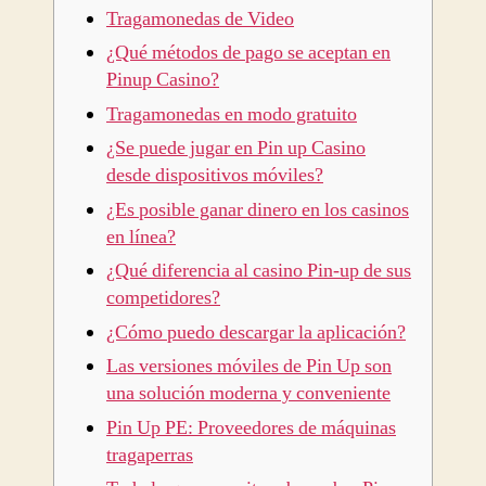
Tragamonedas de Video
¿Qué métodos de pago se aceptan en
Pinup Casino?
Tragamonedas en modo gratuito
¿Se puede jugar en Pin up Casino
desde dispositivos móviles?
¿Es posible ganar dinero en los casinos
en línea?
¿Qué diferencia al casino Pin-up de sus
competidores?
¿Cómo puedo descargar la aplicación?
Las versiones móviles de Pin Up son
una solución moderna y conveniente
Pin Up PE: Proveedores de máquinas
tragaperras