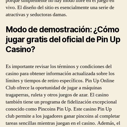
porque simplemente no hay modo libre en el juego en
vivo. El diseño del sitio es esencialmente una serie de
atractivas y seductoras damas.
Modo de demostración: ¿Cómo
jugar gratis del oficial de Pin Up
Casino?
Es importante revisar los términos y condiciones del
casino para obtener información actualizada sobre los
límites y tiempos de retiro específicos. Pin Up Online
Club ofrece la oportunidad de jugar a máquinas
tragaperras, ruleta y otros juegos de azar. El casino
también tiene un programa de fidelización excepcional
conocido como Pincoins Pin Up. Este casino Pin Up
club permite a los jugadores ganar pincoins al completar
tareas sencillas mientras juegan en el casino. Además, el